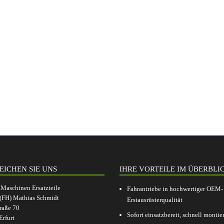
EICHEN SIE UNS
IHRE VORTEILE IM ÜBERBLI
aschinen Ersatzteile
Fahrantriebe in hochwertiger OEM-
.(FH) Mathias Schmidt
Erstausrüsterqualität
raße 70
Sofort einsatzbereit, schnell montier
rfurt