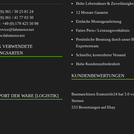
Hohe Lebensdauer & Zuverlässigke
(0) 361 / 30 25 81 24
12 Monate Garantie
(0) 361 / 41 77 03 30
Einfache Montageanleitung
p:
+49 (0) 179 425 50 98
ervice@fahrmotor.net
Faires Preis-/ Leistungsverhältnis
.fahrmotor.net
Persönliche Beratung durch unser
Expertenteam
G VERWENDETE
NGSARTEN
Schneller, kostenfreier Versand
Hohe Kundenzufriedenheit
KUNDENBEWERTUNGEN
Baumaschinen Ersatzteile24
hat
5.0
v
ORT DER WARE [LOGISTIK]
Sternen
533
Bewertungen auf Ebay