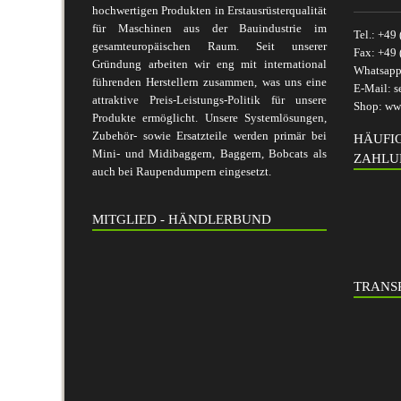
hochwertigen Produkten in Erstausrüsterqualität
für Maschinen aus der Bauindustrie im
Tel.:
+49 
gesamteuropäischen Raum. Seit unserer
Fax:
+49 
Gründung arbeiten wir eng mit international
Whatsap
führenden Herstellern zusammen, was uns eine
E-Mail:
s
attraktive Preis-Leistungs-Politik für unsere
Shop:
www
Produkte ermöglicht. Unsere Systemlösungen,
Zubehör- sowie Ersatzteile werden primär bei
HÄUFI
Mini- und Midibaggern, Baggern, Bobcats als
ZAHLU
auch bei Raupendumpern eingesetzt.
MITGLIED - HÄNDLERBUND
TRANSP