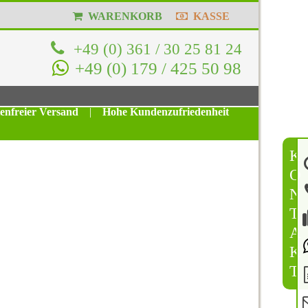
WARENKORB
KASSE
+49 (0) 361 / 30 25 81 24
+49 (0) 179 / 425 50 98
tenfreier Versand
|
Hohe Kundenzufriedenheit
K
O
N
T
A
K
T