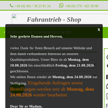
+49 (0) 361 / 30 25 81 24
‭ ‭ ‭ ‭
+49 (0) 179 / 425 50 98
Fahrantrieb - Shop
x
ZURÜCK ZUR VORHERIGEN SEITE
Sehr geehrte Damen und Herren,
vielen Dank für Ihren Besuch auf unserer Website und
BAUMASCHINE
dem damit verbundenen Interesse an unseren
Qualitätsprodukten. Unser Büro ist ab
Montag, dem
10.08.2026
bis einschließlich
Freitag, dem 21.08.2026
geschlossen.
Wir stehen Ihnen wieder ab
Montag, dem 24.08.2026
zur
Eingehende Anfragen sowie
Verfügung.
Bestellungen werden erst ab
Montag, dem
ANGEBOT!
24.08.2026
wieder bearbeitet.
Dear Sir or Madam,