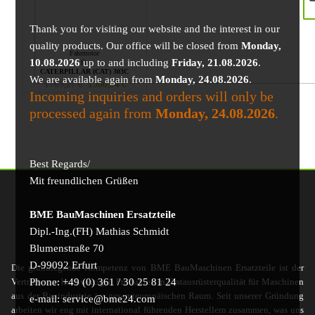
Thank you for visiting our website and the interest in our
quality products. Our office will be closed from
Monday,
Fahrmotor
10.08.2026
up to and including
Friday, 21.08.2026
.
für
CATERPILLAR (CAT) 303C
We are available again from
Monday, 24.08.2026
.
1705,27
€
1566,04
€
Incoming inquiries and orders will only be
processed again from
Monday, 24.08.2026
.
Best Regards/
Mit freundlichen Grüßen
BME BauMaschinen Ersatzteile
Dipl.-Ing.(FH) Mathias Schmidt
Blumenstraße 70
D-99092 Erfurt
Die grundlegende Kompetenz von BME BauMaschinen Ersatzteile ist der
Phone: +49 (0) 361 / 30 25 81 24
Vertrieb von hochwertigen Produkten in Erstausrüsterqualität für Maschinen
aus der Bauindustrie im gesamteuropäischen Raum. Seit unserer Gründung
e-mail: service@bme24.com
arbeiten wir eng mit international führenden Herstellern zusammen, was uns