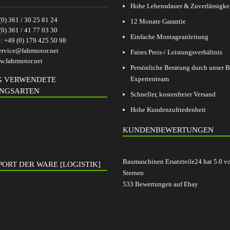
Hohe Lebensdauer & Zuverlässigke
(0) 361 / 30 25 81 24
12 Monate Garantie
(0) 361 / 41 77 03 30
Einfache Montageanleitung
p:
+49 (0) 179 425 50 98
ervice@fahrmotor.net
Faires Preis-/ Leistungsverhältnis
.fahrmotor.net
Persönliche Beratung durch unser
Expertenteam
G VERWENDETE
NGSARTEN
Schneller, kostenfreier Versand
Hohe Kundenzufriedenheit
KUNDENBEWERTUNGEN
Baumaschinen Ersatzteile24
hat
5.0
v
ORT DER WARE [LOGISTIK]
Sternen
533
Bewertungen auf Ebay