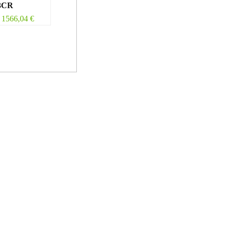
3CR
1566,04
€