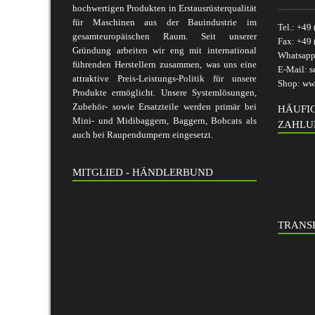
hochwertigen Produkten in Erstausrüsterqualität
für Maschinen aus der Bauindustrie im
Tel.:
+49 
gesamteuropäischen Raum. Seit unserer
Fax:
+49 
Gründung arbeiten wir eng mit international
Whatsap
führenden Herstellern zusammen, was uns eine
E-Mail:
s
attraktive Preis-Leistungs-Politik für unsere
Shop:
www
Produkte ermöglicht. Unsere Systemlösungen,
Zubehör- sowie Ersatzteile werden primär bei
HÄUFI
Mini- und Midibaggern, Baggern, Bobcats als
ZAHLU
auch bei Raupendumpern eingesetzt.
MITGLIED - HÄNDLERBUND
TRANSP