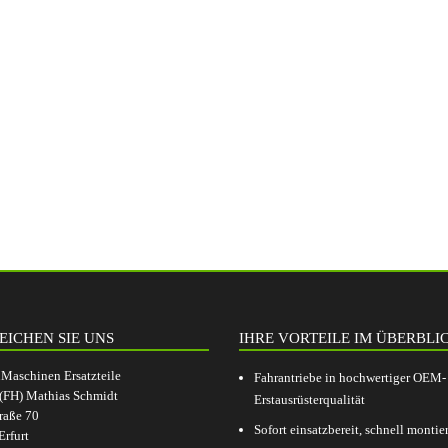
EICHEN SIE UNS
IHRE VORTEILE IM ÜBERBLI
aschinen Ersatzteile
Fahrantriebe in hochwertiger OEM-
.(FH) Mathias Schmidt
Erstausrüsterqualität
raße 70
Sofort einsatzbereit, schnell montier
rfurt