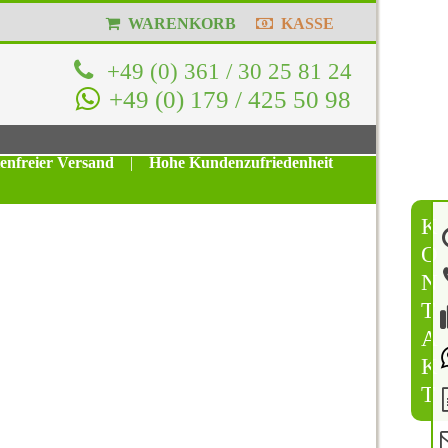
WARENKORB
KASSE
+49 (0) 361 / 30 25 81 24
+49 (0) 179 / 425 50 98
tenfreier Versand
|
Hohe Kundenzufriedenheit
K
O
N
T
A
K
T