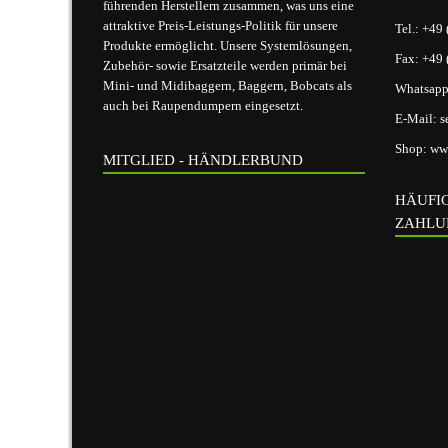
führenden Herstellern zusammen, was uns eine
attraktive Preis-Leistungs-Politik für unsere
Tel.:
+49 
Produkte ermöglicht. Unsere Systemlösungen,
Fax:
+49 
Zubehör- sowie Ersatzteile werden primär bei
Mini- und Midibaggern, Baggern, Bobcats als
Whatsap
auch bei Raupendumpern eingesetzt.
E-Mail:
s
Shop:
www
MITGLIED - HÄNDLERBUND
HÄUFI
ZAHLU