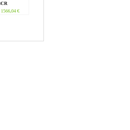
3CR
1566,04
€