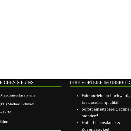
EICHEN SIE UNS
IHRE VORTEILE IM ÜBERBLI
aschinen Ersatzteile
Fahrantriebe in hochwerti
Erstausrüsterqualität
.(FH) Mathias Schmidt
Sofort einsatzbereit, schnel
raße 70
montiert!
rfurt
Hohe Lebensdauer &
Zuverlässigkeit