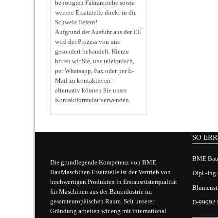
benötigten Fahrantriebe sowie
weitere Ersatzteile direkt in die
Schweiz liefern!
Aufgrund der Ausfuhr aus der EU
wird der Prozess von uns
gesondert behandelt. Hierzu
bitten wir Sie, uns telefonisch,
per Whatsapp, Fax oder per E-
Mail zu kontaktieren –
alternativ können Sie unser
Kontaktformular verwenden.
SO ERR
BME BauM
Die grundlegende Kompetenz von BME
BauMaschinen Ersatzteile ist der Vertrieb von
Dipl.-Ing
hochwertigen Produkten in Erstausrüsterqualität
Blumenst
für Maschinen aus der Bauindustrie im
gesamteuropäischen Raum. Seit unserer
D-99092 E
Gründung arbeiten wir eng mit international