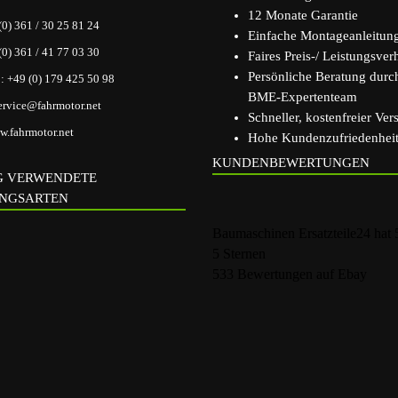
12 Monate Garantie
(0) 361 / 30 25 81 24
Einfache Montageanleitun
(0) 361 / 41 77 03 30
Faires Preis-/ Leistungsverh
Persönliche Beratung durc
p:
+49 (0) 179 425 50 98
BME-Expertenteam
ervice@fahrmotor.net
Schneller, kostenfreier Ver
.fahrmotor.net
Hohe Kundenzufriedenhei
KUNDENBEWERTUNGEN
G VERWENDETE
NGSARTEN
Baumaschinen Ersatzteile24
hat
5
Sternen
533
Bewertungen auf Ebay