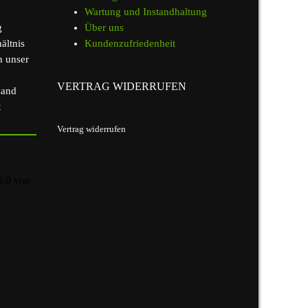
Wartung und Instandhaltung
g
Über uns
ältnis
Kundenzufriedenheit
h unser
VERTRAG WIDERRUFEN
sand
t
Vertrag widerrufen
5.0
von