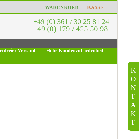
WARENKORB
KASSE
+49 (0) 361 / 30 25 81 24
+49 (0) 179 / 425 50 98
tenfreier Versand
|
Hohe Kundenzufriedenheit
K
O
N
T
A
K
T