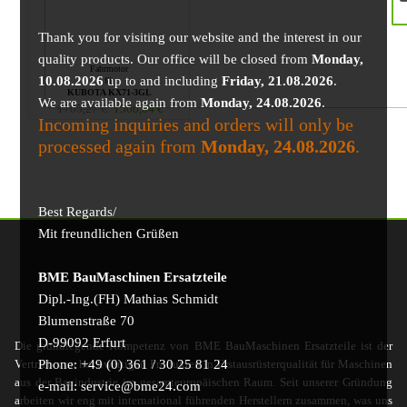
Thank you for visiting our website and the interest in our
quality products. Our office will be closed from
Monday,
Fahrmotor
10.08.2026
up to and including
Friday, 21.08.2026
.
für
KUBOTA KX71-3GL
We are available again from
Monday, 24.08.2026
.
1705,27
€
1566,04
€
Incoming inquiries and orders will only be
processed again from
Monday, 24.08.2026
.
Best Regards/
Mit freundlichen Grüßen
BME BauMaschinen Ersatzteile
Dipl.-Ing.(FH) Mathias Schmidt
Blumenstraße 70
D-99092 Erfurt
Die grundlegende Kompetenz von BME BauMaschinen Ersatzteile ist der
Phone: +49 (0) 361 / 30 25 81 24
Vertrieb von hochwertigen Produkten in Erstausrüsterqualität für Maschinen
aus der Bauindustrie im gesamteuropäischen Raum. Seit unserer Gründung
e-mail: service@bme24.com
arbeiten wir eng mit international führenden Herstellern zusammen, was uns