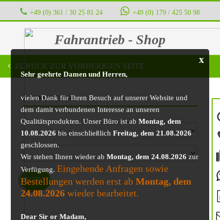
+49 (0) 361 / 30 25 81 24
‭ ‭ ‭ ‭
+49 (0) 179 / 425 50 98
Fahrantrieb - Shop
x
ZURÜCK ZUR VORHERIGEN SEITE
Sehr geehrte Damen und Herren,
vielen Dank für Ihren Besuch auf unserer Website und
BAUMASCHINE
dem damit verbundenen Interesse an unseren
Qualitätsprodukten. Unser Büro ist ab
Montag, dem
10.08.2026
bis einschließlich
Freitag, dem 21.08.2026
geschlossen.
Wir stehen Ihnen wieder ab
Montag, dem 24.08.2026
zur
Eingehende Anfragen sowie
Verfügung.
Bestellungen werden erst ab
Montag, dem
ANGEBOT!
24.08.2026
wieder bearbeitet.
Dear Sir or Madam,