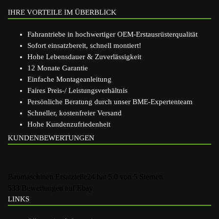
IHRE VORTEILE IM ÜBERBLICK
Fahrantriebe in hochwertiger OEM-Erstausrüsterqualität
Sofort einsatzbereit, schnell montiert!
Hohe Lebensdauer & Zuverlässigkeit
12 Monate Garantie
Einfache Montageanleitung
Faires Preis-/ Leistungsverhältnis
Persönliche Beratung durch unser BME-Expertenteam
Schneller, kostenfreier Versand
Hohe Kundenzufriedenheit
KUNDENBEWERTUNGEN
Baumaschinen Ersatzteile24
hat
5.0
von
5
Sternen
533
Bewertungen auf Ebay
LINKS