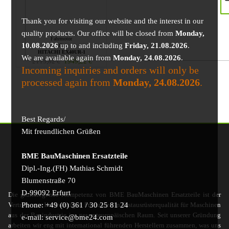
Thank you for visiting our website and the interest in our
quality products. Our office will be closed from
Monday,
Fahrmotor
10.08.2026
up to and including
Friday, 21.08.2026
.
für
HITACHI EX40UR-1
We are available again from
Monday, 24.08.2026
.
2115,82
€
1949,22
€
Incoming inquiries and orders will only be
processed again from
Monday, 24.08.2026
.
Best Regards/
Mit freundlichen Grüßen
BME BauMaschinen Ersatzteile
Dipl.-Ing.(FH) Mathias Schmidt
Blumenstraße 70
D-99092 Erfurt
Die grundlegende Kompetenz von BME BauMaschinen Ersatzteile ist der
Phone: +49 (0) 361 / 30 25 81 24
Vertrieb von hochwertigen Produkten in Erstausrüsterqualität für Maschinen
aus der Bauindustrie im gesamteuropäischen Raum. Seit unserer Gründung
e-mail: service@bme24.com
arbeiten wir eng mit international führenden Herstellern zusammen, was uns