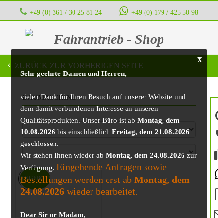
+49 (0) 361 / 30 25 81 24
‭ ‭ ‭ ‭
+49 (0) 179 / 425 50 98
Fahrantrieb - Shop
x
ZURÜCK ZUR VORHERIGEN SEITE
Sehr geehrte Damen und Herren,
vielen Dank für Ihren Besuch auf unserer Website und
BAUMASCHINE
dem damit verbundenen Interesse an unseren
Qualitätsprodukten. Unser Büro ist ab
Montag, dem
10.08.2026
bis einschließlich
Freitag, dem 21.08.2026
geschlossen.
Wir stehen Ihnen wieder ab
Montag, dem 24.08.2026
zur
Eingehende Anfragen sowie
Verfügung.
Bestellungen werden erst ab
Montag, dem
ANGEBOT!
24.08.2026
wieder bearbeitet.
Dear Sir or Madam,