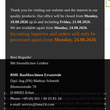
Thank you for visiting our website and the interest in our
quality products. Our office will be closed from
Monday,
Fahrmotor
10.08.2026
up to and including
Friday, 21.08.2026
.
für
HITACHI EX40UR-2
We are available again from
Monday, 24.08.2026
.
2115,82
€
1949,22
€
Incoming inquiries and orders will only be
processed again from
Monday, 24.08.2026
.
Best Regards/
Mit freundlichen Grüßen
BME BauMaschinen Ersatzteile
Dipl.-Ing.(FH) Mathias Schmidt
Blumenstraße 70
D-99092 Erfurt
Die grundlegende Kompetenz von BME BauMaschinen Ersatzteile ist der
Phone: +49 (0) 361 / 30 25 81 24
Vertrieb von hochwertigen Produkten in Erstausrüsterqualität für Maschinen
aus der Bauindustrie im gesamteuropäischen Raum. Seit unserer Gründung
e-mail: service@bme24.com
arbeiten wir eng mit international führenden Herstellern zusammen, was uns