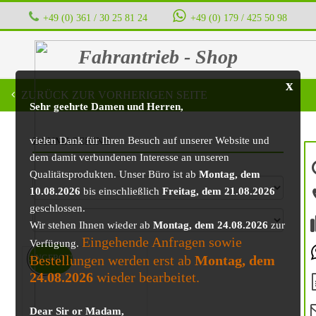
+49 (0) 361 / 30 25 81 24
‭ ‭ ‭ ‭
+49 (0) 179 / 425 50 98
Fahrantrieb - Shop
x
ZURÜCK ZUR VORHERIGEN SEITE
Sehr geehrte Damen und Herren,
vielen Dank für Ihren Besuch auf unserer Website und
BAUMASCHINE
dem damit verbundenen Interesse an unseren
Qualitätsprodukten. Unser Büro ist ab
Montag, dem
10.08.2026
bis einschließlich
Freitag, dem 21.08.2026
geschlossen.
Wir stehen Ihnen wieder ab
Montag, dem 24.08.2026
zur
Eingehende Anfragen sowie
Verfügung.
Bestellungen werden erst ab
Montag, dem
ANGEBOT!
24.08.2026
wieder bearbeitet.
Dear Sir or Madam,