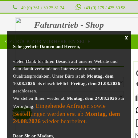
+49 (0) 361 / 30 25 81 24
‭ ‭ ‭ ‭
+49 (0) 179 / 425 50 98
Fahrantrieb - Shop
x
ZURÜCK ZUR VORHERIGEN SEITE
Sehr geehrte Damen und Herren,
vielen Dank für Ihren Besuch auf unserer Website und
BAUMASCHINE
dem damit verbundenen Interesse an unseren
Qualitätsprodukten. Unser Büro ist ab
Montag, dem
10.08.2026
bis einschließlich
Freitag, dem 21.08.2026
geschlossen.
Wir stehen Ihnen wieder ab
Montag, dem 24.08.2026
zur
Eingehende Anfragen sowie
Verfügung.
Bestellungen werden erst ab
Montag, dem
ANGEBOT!
24.08.2026
wieder bearbeitet.
Dear Sir or Madam,