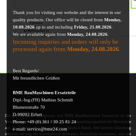
Thank you for visiting our website and the interest in our
quality products. Our office will be closed from
Monday,
Fahrmotor
10.08.2026
up to and including
Friday, 21.08.2026
.
für
KUBOTA KX61-2S
We are available again from
Monday, 24.08.2026
.
1705,27
€
1566,04
€
Incoming inquiries and orders will only be
processed again from
Monday, 24.08.2026
.
Best Regards/
Mit freundlichen Grüßen
BME BauMaschinen Ersatzteile
Dipl.-Ing.(FH) Mathias Schmidt
Blumenstraße 70
D-99092 Erfurt
Die grundlegende Kompetenz von BME BauMaschinen Ersatzteile ist der
Phone: +49 (0) 361 / 30 25 81 24
Vertrieb von hochwertigen Produkten in Erstausrüsterqualität für Maschinen
aus der Bauindustrie im gesamteuropäischen Raum. Seit unserer Gründung
e-mail: service@bme24.com
arbeiten wir eng mit international führenden Herstellern zusammen, was uns