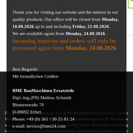
Thank you for visiting our website and the interest in our
quality products. Our office will be closed from
Monday,
Fahrmotor
10.08.2026
up to and including
Friday, 21.08.2026
.
für
NEUSON 2902
We are available again from
Monday, 24.08.2026
.
2145,57
€
1977,78
€
Incoming inquiries and orders will only be
processed again from
Monday, 24.08.2026
.
Best Regards/
Mit freundlichen Grüßen
BME BauMaschinen Ersatzteile
Dipl.-Ing.(FH) Mathias Schmidt
Blumenstraße 70
D-99092 Erfurt
Die grundlegende Kompetenz von BME BauMaschinen Ersatzteile ist der
Phone: +49 (0) 361 / 30 25 81 24
Vertrieb von hochwertigen Produkten in Erstausrüsterqualität für Maschinen
aus der Bauindustrie im gesamteuropäischen Raum. Seit unserer Gründung
e-mail: service@bme24.com
arbeiten wir eng mit international führenden Herstellern zusammen, was uns