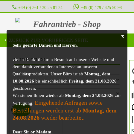
+49 (0) 361 / 30 25 81 24
‭ ‭ ‭ ‭
+49 (0) 179 / 425 50 98
Fahrantrieb - Shop
x
ZURÜCK ZUR VORHERIGEN SEITE
Sehr geehrte Damen und Herren,
vielen Dank für Ihren Besuch auf unserer Website und
BAUMASCHINE
dem damit verbundenen Interesse an unseren
Qualitätsprodukten. Unser Büro ist ab
Montag, dem
10.08.2026
bis einschließlich
Freitag, dem 21.08.2026
geschlossen.
Wir stehen Ihnen wieder ab
Montag, dem 24.08.2026
zur
Eingehende Anfragen sowie
Verfügung.
Bestellungen werden erst ab
Montag, dem
ANGEBOT!
24.08.2026
wieder bearbeitet.
Dear Sir or Madam,