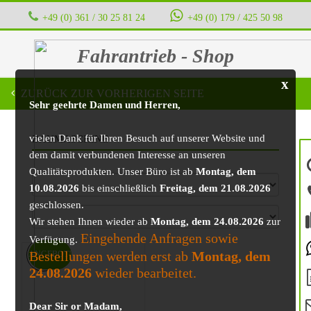
+49 (0) 361 / 30 25 81 24
‭ ‭ ‭ ‭
+49 (0) 179 / 425 50 98
Fahrantrieb - Shop
x
ZURÜCK ZUR VORHERIGEN SEITE
Sehr geehrte Damen und Herren,
vielen Dank für Ihren Besuch auf unserer Website und
BAUMASCHINE
dem damit verbundenen Interesse an unseren
Qualitätsprodukten. Unser Büro ist ab
Montag, dem
10.08.2026
bis einschließlich
Freitag, dem 21.08.2026
geschlossen.
Wir stehen Ihnen wieder ab
Montag, dem 24.08.2026
zur
Eingehende Anfragen sowie
Verfügung.
Bestellungen werden erst ab
Montag, dem
ANGEBOT!
24.08.2026
wieder bearbeitet.
Dear Sir or Madam,