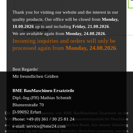
Thank you for visiting our website and the interest in our
quality products. Our office will be closed from
Monday,
Fahrmotor
10.08.2026
up to and including
Friday, 21.08.2026
.
für
NEUSON 6003 RD
We are available again from
Monday, 24.08.2026
.
2115,82
€
1949,22
€
Incoming inquiries and orders will only be
processed again from
Monday, 24.08.2026
.
Best Regards/
Mit freundlichen Grüßen
BME BauMaschinen Ersatzteile
Dipl.-Ing.(FH) Mathias Schmidt
Blumenstraße 70
D-99092 Erfurt
Die grundlegende Kompetenz von BME BauMaschinen Ersatzteile ist der
Phone: +49 (0) 361 / 30 25 81 24
Vertrieb von hochwertigen Produkten in Erstausrüsterqualität für Maschinen
aus der Bauindustrie im gesamteuropäischen Raum. Seit unserer Gründung
e-mail: service@bme24.com
arbeiten wir eng mit international führenden Herstellern zusammen, was uns