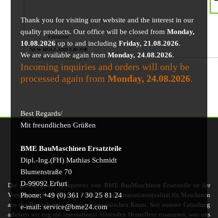
Thank you for visiting our website and the interest in our
quality products. Our office will be closed from
Monday,
Fahrmotor
10.08.2026
up to and including
Friday, 21.08.2026
.
für
NEW HOLLAND E40-2SR
We are available again from
Monday, 24.08.2026
.
2115,82
€
1949,22
€
Incoming inquiries and orders will only be
processed again from
Monday, 24.08.2026
.
Best Regards/
Mit freundlichen Grüßen
BME BauMaschinen Ersatzteile
Dipl.-Ing.(FH) Mathias Schmidt
Blumenstraße 70
D-99092 Erfurt
Die grundlegende Kompetenz von BME BauMaschinen Ersatzteile ist der
Phone: +49 (0) 361 / 30 25 81 24
Vertrieb von hochwertigen Produkten in Erstausrüsterqualität für Maschinen
aus der Bauindustrie im gesamteuropäischen Raum. Seit unserer Gründung
e-mail: service@bme24.com
arbeiten wir eng mit international führenden Herstellern zusammen, was uns