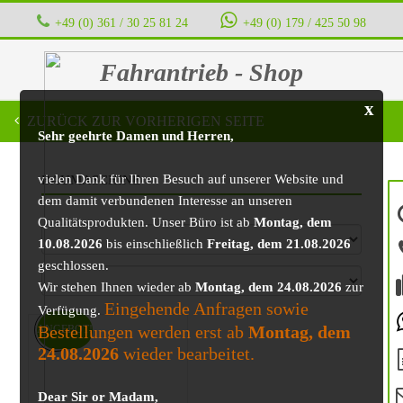
+49 (0) 361 / 30 25 81 24
‭ ‭ ‭ ‭
+49 (0) 179 / 425 50 98
Fahrantrieb - Shop
x
ZURÜCK ZUR VORHERIGEN SEITE
Sehr geehrte Damen und Herren,
vielen Dank für Ihren Besuch auf unserer Website und
BAUMASCHINE
dem damit verbundenen Interesse an unseren
Qualitätsprodukten. Unser Büro ist ab
Montag, dem
10.08.2026
bis einschließlich
Freitag, dem 21.08.2026
geschlossen.
Wir stehen Ihnen wieder ab
Montag, dem 24.08.2026
zur
Eingehende Anfragen sowie
Verfügung.
Bestellungen werden erst ab
Montag, dem
ANGEBOT!
24.08.2026
wieder bearbeitet.
Dear Sir or Madam,