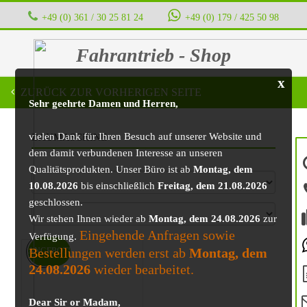
+49 (0) 361 / 30 25 81 24
‭ ‭ ‭ ‭
+49 (0) 179 / 425 50 98
Fahrantrieb - Shop
x
ZURÜCK ZUR VORHERIGEN SEITE
Sehr geehrte Damen und Herren,
vielen Dank für Ihren Besuch auf unserer Website und
BAUMASCHINE
dem damit verbundenen Interesse an unseren
Qualitätsprodukten. Unser Büro ist ab
Montag, dem
10.08.2026
bis einschließlich
Freitag, dem 21.08.2026
geschlossen.
Wir stehen Ihnen wieder ab
Montag, dem 24.08.2026
zur
Eingehende Anfragen sowie
Verfügung.
Bestellungen werden erst ab
Montag, dem
ANGEBOT!
24.08.2026
wieder bearbeitet.
Dear Sir or Madam,