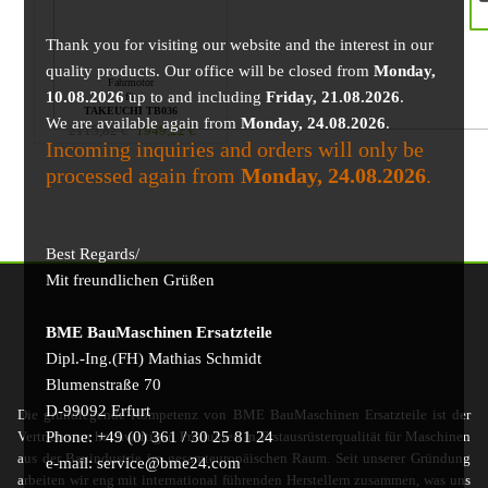
Thank you for visiting our website and the interest in our
quality products. Our office will be closed from
Monday,
Fahrmotor
10.08.2026
up to and including
Friday, 21.08.2026
.
für
TAKEUCHI TB036
We are available again from
Monday, 24.08.2026
.
2115,82
€
1949,22
€
Incoming inquiries and orders will only be
processed again from
Monday, 24.08.2026
.
Best Regards/
Mit freundlichen Grüßen
BME BauMaschinen Ersatzteile
Dipl.-Ing.(FH) Mathias Schmidt
Blumenstraße 70
D-99092 Erfurt
Die grundlegende Kompetenz von BME BauMaschinen Ersatzteile ist der
Phone: +49 (0) 361 / 30 25 81 24
Vertrieb von hochwertigen Produkten in Erstausrüsterqualität für Maschinen
aus der Bauindustrie im gesamteuropäischen Raum. Seit unserer Gründung
e-mail: service@bme24.com
arbeiten wir eng mit international führenden Herstellern zusammen, was uns