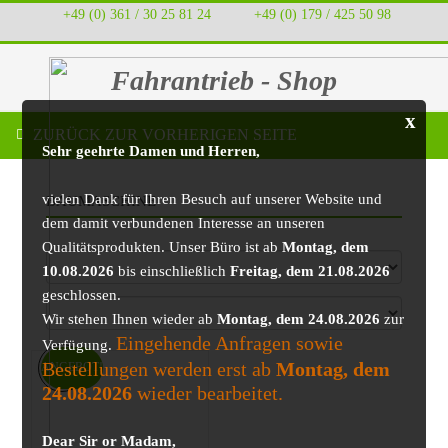
+49 (0) 361 / 30 25 81 24
‭ ‭ ‭ ‭
+49 (0) 179 / 425 50 98
Fahrantrieb - Shop
x
ZURÜCK ZUR VORHERIGEN SEITE
Sehr geehrte Damen und Herren,
vielen Dank für Ihren Besuch auf unserer Website und
BAUMASCHINE
dem damit verbundenen Interesse an unseren
Qualitätsprodukten. Unser Büro ist ab
Montag, dem
10.08.2026
bis einschließlich
Freitag, dem 21.08.2026
geschlossen.
Wir stehen Ihnen wieder ab
Montag, dem 24.08.2026
zur
Eingehende Anfragen sowie
Verfügung.
Bestellungen werden erst ab
Montag, dem
ANGEBOT!
24.08.2026
wieder bearbeitet.
Dear Sir or Madam,