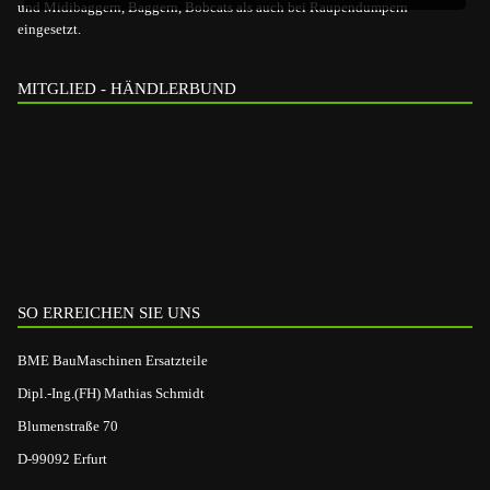
und Midibaggern, Baggern, Bobcats als auch bei Raupendumpern
eingesetzt.
MITGLIED - HÄNDLERBUND
SO ERREICHEN SIE UNS
BME BauMaschinen Ersatzteile
Dipl.-Ing.(FH) Mathias Schmidt
Blumenstraße 70
D-99092 Erfurt