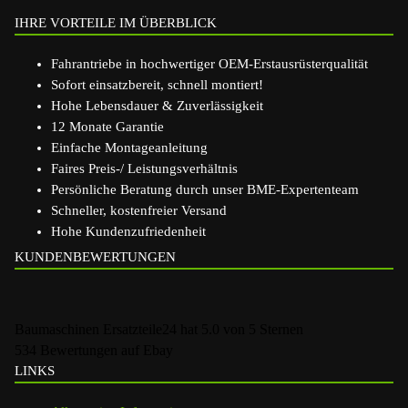
IHRE VORTEILE IM ÜBERBLICK
Fahrantriebe in hochwertiger OEM-Erstausrüsterqualität
Sofort einsatzbereit, schnell montiert!
Hohe Lebensdauer & Zuverlässigkeit
12 Monate Garantie
Einfache Montageanleitung
Faires Preis-/ Leistungsverhältnis
Persönliche Beratung durch unser BME-Expertenteam
Schneller, kostenfreier Versand
Hohe Kundenzufriedenheit
KUNDENBEWERTUNGEN
Baumaschinen Ersatzteile24
hat
5.0
von
5
Sternen
534
Bewertungen auf Ebay
LINKS