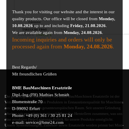
Thank you for visiting our website and the interest in our
quality products. Our office will be closed from
Monday,
Fahrmotor
10.08.2026
up to and including
Friday, 21.08.2026
.
für
TAKEUCHI TB045
We are available again from
Monday, 24.08.2026
.
2115,82
€
1949,22
€
Incoming inquiries and orders will only be
processed again from
Monday, 24.08.2026
.
Best Regards/
Mit freundlichen Grüßen
BME BauMaschinen Ersatzteile
Dipl.-Ing.(FH) Mathias Schmidt
Die grundlegende Kompetenz von BME BauMaschinen Ersatzteile ist der
Blumenstraße 70
Vertrieb von hochwertigen Produkten in Erstausrüsterqualität für Maschinen
aus der Bauindustrie im gesamteuropäischen Raum. Seit unserer Gründung
D-99092 Erfurt
arbeiten wir eng mit international führenden Herstellern zusammen, was uns
Phone: +49 (0) 361 / 30 25 81 24
eine attraktive Preis-Leistungs-Politik für unsere Produkte ermöglicht.
e-mail: service@bme24.com
Unsere Systemlösungen, Zubehör- sowie Ersatzteile werden primär bei Mini-