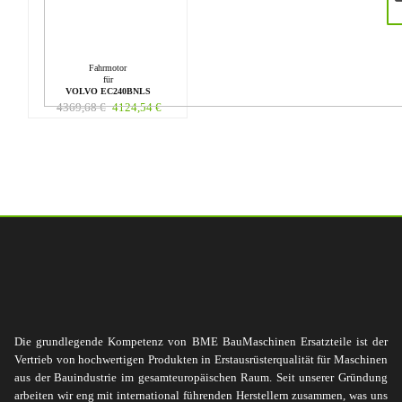
Fahrmotor
für
VOLVO EC240BNLS
4369,68
€
4124,54
€
Die grundlegende Kompetenz von BME BauMaschinen Ersatzteile ist der
Vertrieb von hochwertigen Produkten in Erstausrüsterqualität für Maschinen
aus der Bauindustrie im gesamteuropäischen Raum. Seit unserer Gründung
arbeiten wir eng mit international führenden Herstellern zusammen, was uns